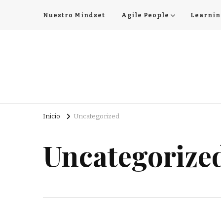
Nuestro Mindset
Agile People
Learnin
Agile Classrooms
Agile in the Classrooms for School and People & Culture
Inicio
Uncategorized
Uncategorize