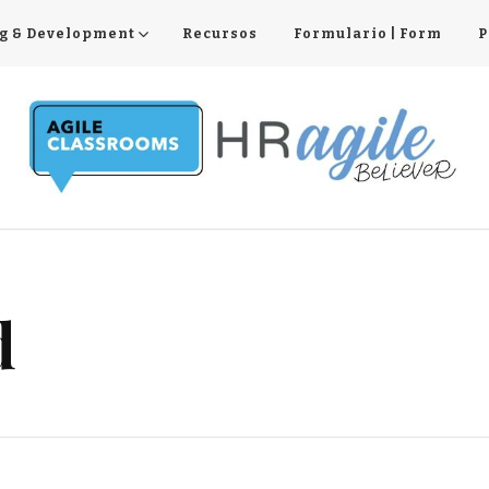
g & Development
Recursos
Formulario | Form
P
d